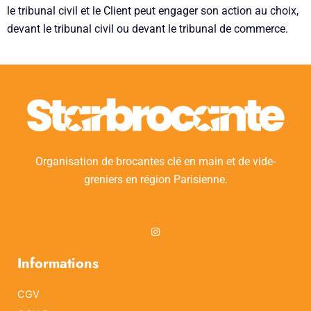
le tribunal civil et le Client peut engager son action au choix,
devant le tribunal civil ou devant le tribunal de commerce.
Organisation de brocantes clé en main et de vide-
greniers en région Parisienne.
I
n
s
t
Informations
a
g
r
CGV
a
m